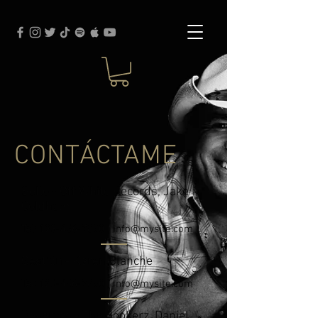
CONTÁCTAME
Sello - Off White Records, Jake
Coldham
Tel:
123-456-7890
|
info@mysite.com
Gestión - Karen Blanche
Tel:
123-456-7890
|
info@mysite.com
Reservas - The Bookerz, Daniel